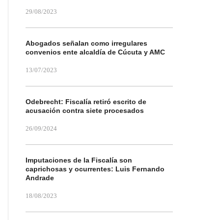
29/08/2023
Abogados señalan como irregulares
convenios ente alcaldía de Cúcuta y AMC
13/07/2023
Odebrecht: Fiscalía retiró escrito de
acusación contra siete procesados
26/09/2024
Imputaciones de la Fiscalía son
caprichosas y ocurrentes: Luis Fernando
Andrade
18/08/2023