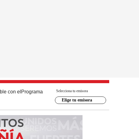
Selecciona tu emisora
ble con el
Programa
Elige tu emisora