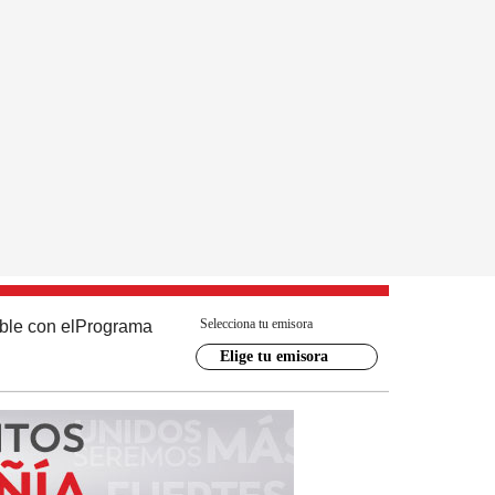
Selecciona tu emisora
ble con el
Programa
Elige tu emisora