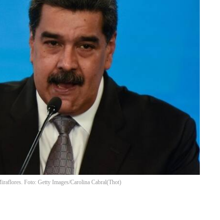
iraflores. Foto: Getty Images/Carolina Cabral
(
Thot
)