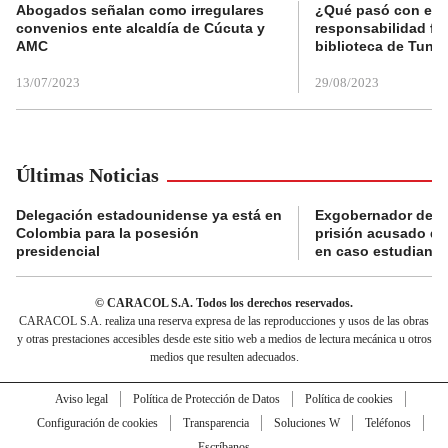
Abogados señalan como irregulares
¿Qué pasó con el 
convenios ente alcaldía de Cúcuta y
responsabilidad fis
AMC
biblioteca de Tunja
13/07/2023
29/08/2023
Últimas Noticias
Delegación estadounidense ya está en
Exgobernador de Gu
Colombia para la posesión
prisión acusado de
presidencial
en caso estudiante
© CARACOL S.A. Todos los derechos reservados.
CARACOL S.A. realiza una reserva expresa de las reproducciones y usos de las obras
y otras prestaciones accesibles desde este sitio web a medios de lectura mecánica u otros
medios que resulten adecuados.
Aviso legal
Política de Protección de Datos
Política de cookies
Configuración de cookies
Transparencia
Soluciones W
Teléfonos
Escríbanos