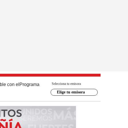
Selecciona tu emisora
ble con el
Programa
Elige tu emisora