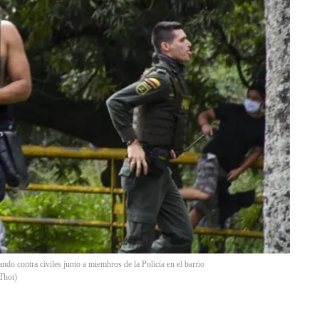
do contra civiles junto a miembros de la Policía en el barrio
Thot
)