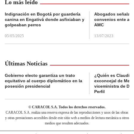
Lo más leído
Indignación en Bogotá por guardería
Abogados señalan 
canina en Engativá donde asfixiaban y
convenios ente alc
golpeaban perros
AMC
05/05/2025
13/07/2023
Últimas Noticias
Gobierno electo garantiza un trato
¿Quién es Claudia C
equitativo al cuerpo diplomático en la
exconcejal de Mede
posesión presidencial
viceministra de De
Perfil
© CARACOL S.A. Todos los derechos reservados.
CARACOL S.A. realiza una reserva expresa de las reproducciones y usos de las obras
y otras prestaciones accesibles desde este sitio web a medios de lectura mecánica u otros
medios que resulten adecuados.