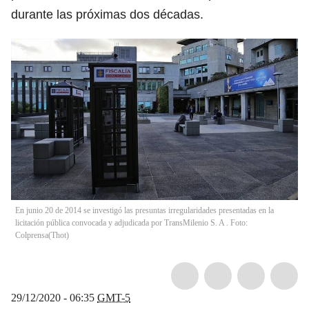
durante las próximas dos décadas.
En junio 20 de 2014 se investigó las presuntas irregularidades presentadas en la
licitación pública convocada y adjudicada por TransMilenio S. A . Foto:
Colprensa
(
Thot
)
29/12/2020 - 06:35
GMT-5