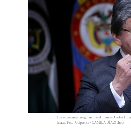
Los accionantes aseguran que el ministro Carlos Holme
fuerza. Foto: Colprensa / CAMILA DÍAZ
(
Thot
)