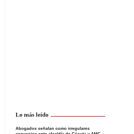
Lo más leído
Abogados señalan como irregulares
convenios ente alcaldía de Cúcuta y AMC