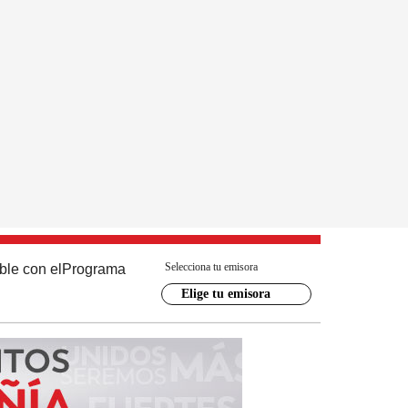
Selecciona tu emisora
ble con el
Programa
Elige tu emisora