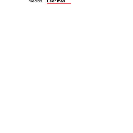
medios
...
Leer más