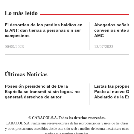
Lo más leído
El desorden de los predios baldíos en
Abogados señalan 
la ANT: dan tierras a personas sin ser
convenios ente alc
campesinos
AMC
06/09/2023
13/07/2023
Últimas Noticias
Posesión presidencial de De la
Listas las propues
Espriella se transmitirá sin logos: no
Pasto al nuevo Gob
generará derechos de autor
Abelardo de la Espr
© CARACOL S.A. Todos los derechos reservados.
CARACOL S.A. realiza una reserva expresa de las reproducciones y usos de las obras
y otras prestaciones accesibles desde este sitio web a medios de lectura mecánica u otros
medios que resulten adecuados.