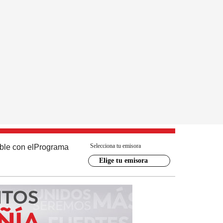
Selecciona tu emisora
ble con el
Programa
Elige tu emisora