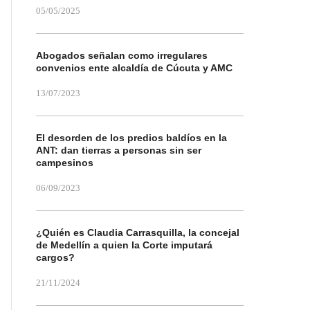
05/05/2025
Abogados señalan como irregulares
convenios ente alcaldía de Cúcuta y AMC
13/07/2023
El desorden de los predios baldíos en la
ANT: dan tierras a personas sin ser
campesinos
06/09/2023
¿Quién es Claudia Carrasquilla, la concejal
de Medellín a quien la Corte imputará
cargos?
21/11/2024