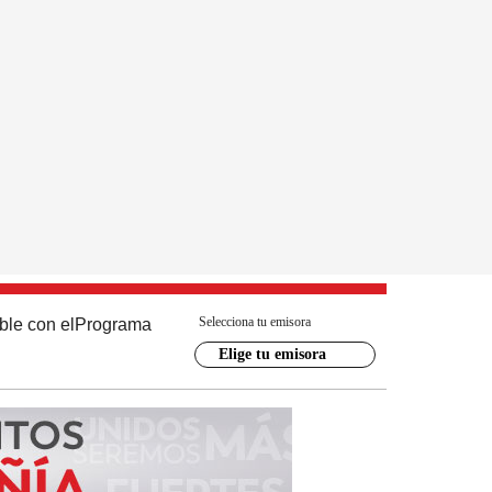
Selecciona tu emisora
ble con el
Programa
Elige tu emisora