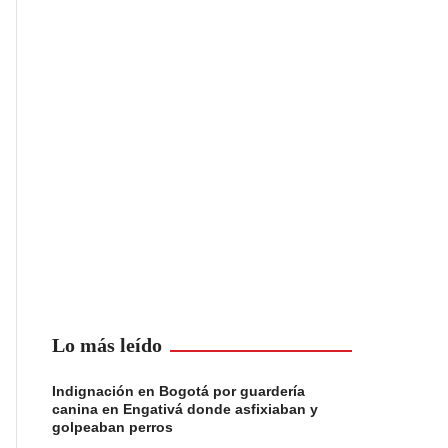
Lo más leído
Indignación en Bogotá por guardería
canina en Engativá donde asfixiaban y
golpeaban perros