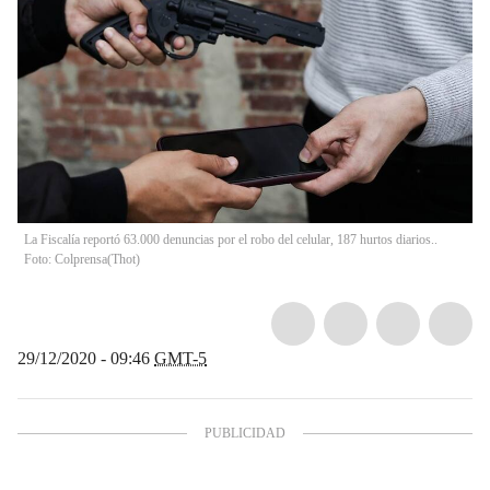
La Fiscalía reportó 63.000 denuncias por el robo del celular, 187 hurtos diarios..
Foto: Colprensa
(
Thot
)
29/12/2020 - 09:46
GMT-5