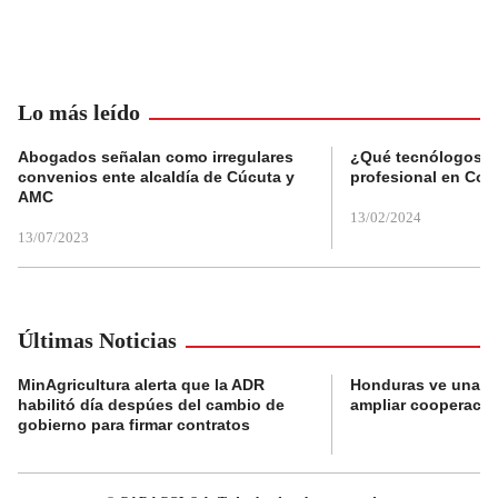
Lo más leído
Abogados señalan como irregulares
¿Qué tecnólogos re
convenios ente alcaldía de Cúcuta y
profesional en Col
AMC
13/02/2024
13/07/2023
Últimas Noticias
MinAgricultura alerta que la ADR
Honduras ve una o
habilitó día despúes del cambio de
ampliar cooperaci
gobierno para firmar contratos