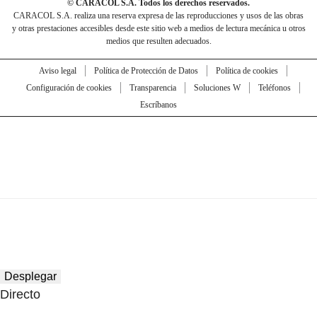
© CARACOL S.A. Todos los derechos reservados.
CARACOL S.A. realiza una reserva expresa de las reproducciones y usos de las obras
y otras prestaciones accesibles desde este sitio web a medios de lectura mecánica u otros
medios que resulten adecuados.
Aviso legal
Política de Protección de Datos
Política de cookies
Configuración de cookies
Transparencia
Soluciones W
Teléfonos
Escríbanos
Desplegar
Directo