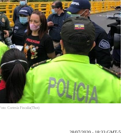
Foto: Cortesía Fiscalía
(
Thot
)
28/07/2020 - 18:33
GMT-5