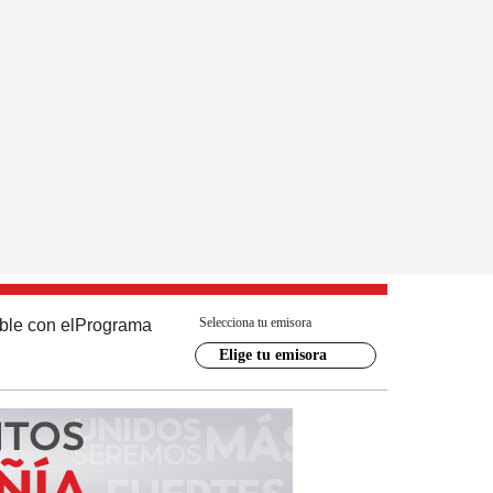
Selecciona tu emisora
ble con el
Programa
Elige tu emisora