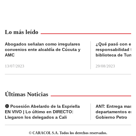
Lo más leído
Abogados señalan como irregulares
¿Qué pasó con el 
convenios ente alcaldía de Cúcuta y
responsabilidad fis
AMC
biblioteca de Tunja
13/07/2023
29/08/2023
Últimas Noticias
🔴 Posesión Abelardo de la Espriella
ANT: Entrega masiva
EN VIVO | Lo último en DIRECTO:
departamentos en e
Llegaron los delegados a Cali
Gobierno Petro
© CARACOL S.A. Todos los derechos reservados.