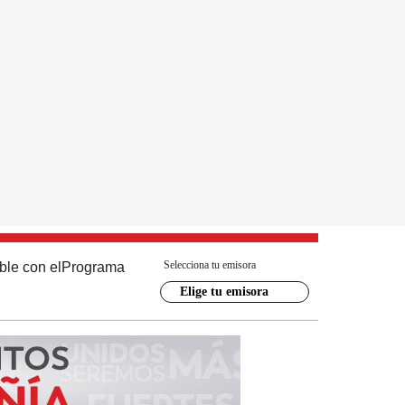
Selecciona tu emisora
ble con el
Programa
Elige tu emisora