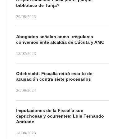
biblioteca de Tunja?
29/08/2023
Abogados señalan como irregulares
convenios ente alcaldía de Cúcuta y AMC
13/07/2023
Odebrecht: Fiscalía retiró escrito de
acusación contra siete procesados
26/09/2024
Imputaciones de la Fiscalía son
caprichosas y ocurrentes: Luis Fernando
Andrade
18/08/2023