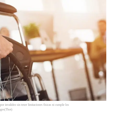
 invalidez sin tener limitaciones físicas ni cumplir los
ages
(
Thot
)