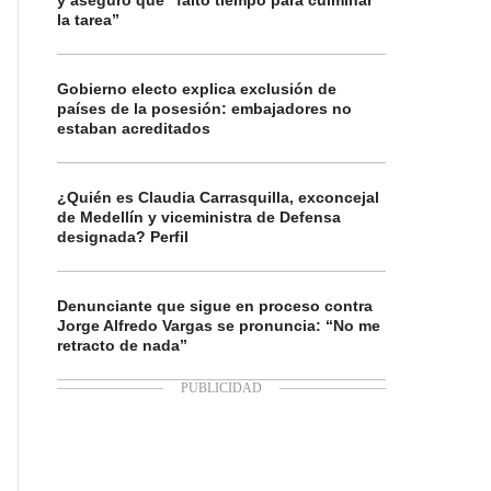
y aseguró que “faltó tiempo para culminar
la tarea”
Gobierno electo explica exclusión de
países de la posesión: embajadores no
estaban acreditados
¿Quién es Claudia Carrasquilla, exconcejal
de Medellín y viceministra de Defensa
designada? Perfil
Denunciante que sigue en proceso contra
Jorge Alfredo Vargas se pronuncia: “No me
retracto de nada”