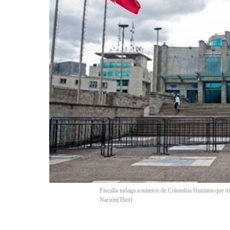
Fiscalía indaga a tuiteros de Colombia Humana que tri
Nación
(
Thot
)