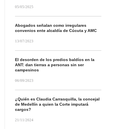
05/05/2025
Abogados señalan como irregulares
convenios ente alcaldía de Cúcuta y AMC
13/07/2023
El desorden de los predios baldíos en la
ANT: dan tierras a personas sin ser
campesinos
06/09/2023
¿Quién es Claudia Carrasquilla, la concejal
de Medellín a quien la Corte imputará
cargos?
21/11/2024