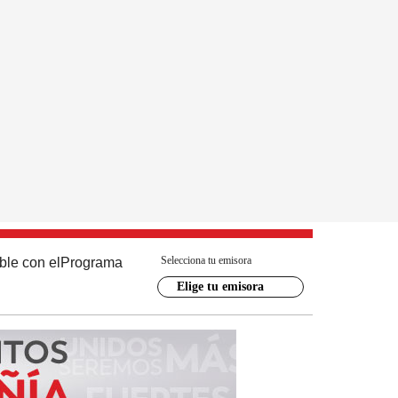
Selecciona tu emisora
ble con el
Programa
Elige tu emisora