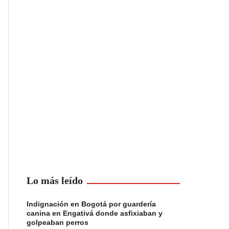
Lo más leído
Indignación en Bogotá por guardería
canina en Engativá donde asfixiaban y
golpeaban perros