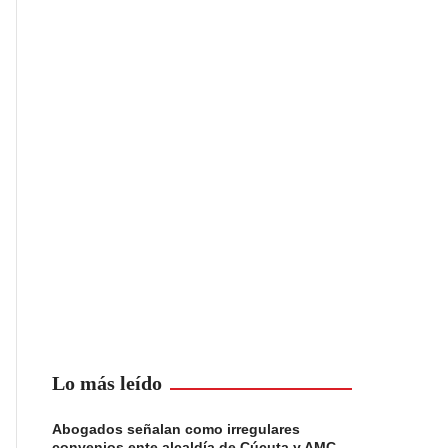
Lo más leído
Abogados señalan como irregulares
convenios ente alcaldía de Cúcuta y AMC