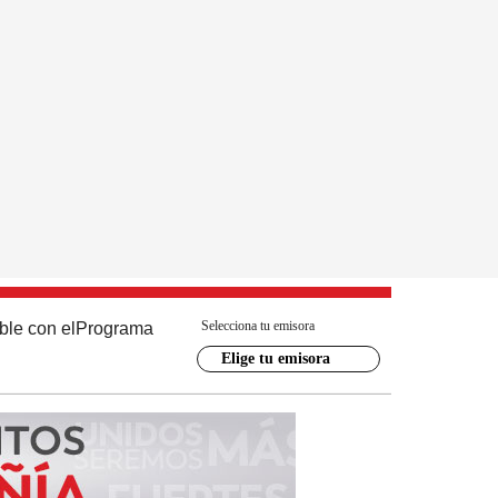
Selecciona tu emisora
ble con el
Programa
Elige tu emisora