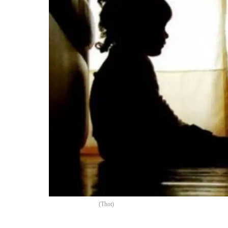
(
Thot
)