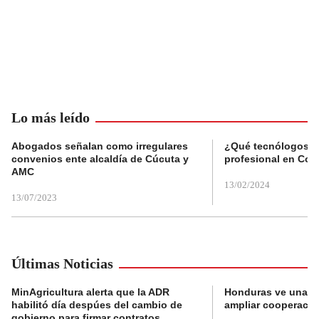
Lo más leído
Abogados señalan como irregulares
¿Qué tecnólogos re
convenios ente alcaldía de Cúcuta y
profesional en Col
AMC
13/02/2024
13/07/2023
Últimas Noticias
MinAgricultura alerta que la ADR
Honduras ve una o
habilitó día despúes del cambio de
ampliar cooperaci
gobierno para firmar contratos