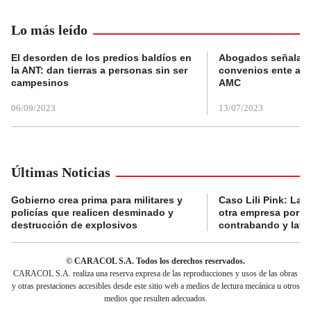
Lo más leído
El desorden de los predios baldíos en
Abogados señalan 
la ANT: dan tierras a personas sin ser
convenios ente alc
campesinos
AMC
06/09/2023
13/07/2023
Últimas Noticias
Gobierno crea prima para militares y
Caso Lili Pink: La F
policías que realicen desminado y
otra empresa por p
destrucción de explosivos
contrabando y lava
© CARACOL S.A. Todos los derechos reservados.
CARACOL S.A. realiza una reserva expresa de las reproducciones y usos de las obras
y otras prestaciones accesibles desde este sitio web a medios de lectura mecánica u otros
medios que resulten adecuados.