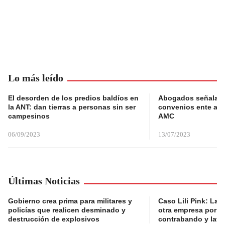
Lo más leído
El desorden de los predios baldíos en
Abogados señalan 
la ANT: dan tierras a personas sin ser
convenios ente alc
campesinos
AMC
06/09/2023
13/07/2023
Últimas Noticias
Gobierno crea prima para militares y
Caso Lili Pink: La F
policías que realicen desminado y
otra empresa por p
destrucción de explosivos
contrabando y lava