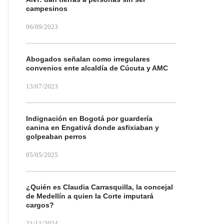
campesinos
06/09/2023
Abogados señalan como irregulares
convenios ente alcaldía de Cúcuta y AMC
13/07/2023
Indignación en Bogotá por guardería
canina en Engativá donde asfixiaban y
golpeaban perros
05/05/2025
¿Quién es Claudia Carrasquilla, la concejal
de Medellín a quien la Corte imputará
cargos?
21/11/2024