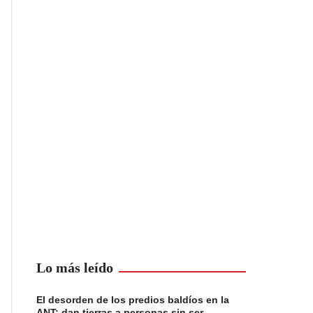
Lo más leído
El desorden de los predios baldíos en la
ANT: dan tierras a personas sin ser