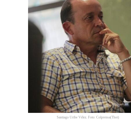
Santiago Uribe Vélez. Foto: Colprensa
(
Thot
)