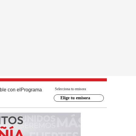
Selecciona tu emisora
ble con el
Programa
Elige tu emisora