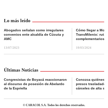
Lo más leído
Abogados señalan como irregulares
Cómo llegar a Mons
convenios ente alcaldía de Cúcuta y
TransMilenio: rutas
AMC
complementarios
13/07/2023
19/03/2024
Últimas Noticias
Congresistas de Boyacá reaccionaron
Conozca quiénes s
al discurso de posesión de Abelardo
presos trasladados
de la Espriella
cárceles de alta se
© CARACOL S.A. Todos los derechos reservados.