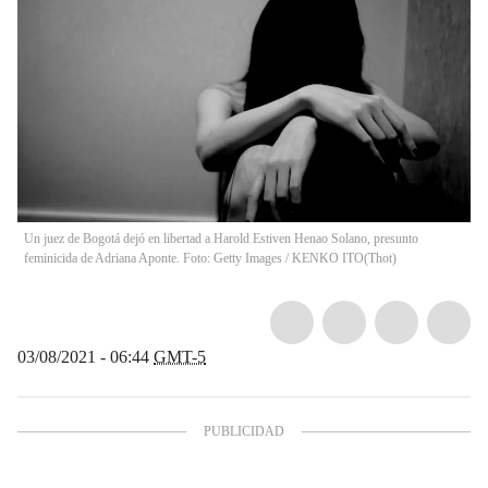
Un juez de Bogotá dejó en libertad a Harold Estiven Henao Solano, presunto
feminicida de Adriana Aponte. Foto: Getty Images / KENKO ITO
(
Thot
)
03/08/2021 - 06:44
GMT-5