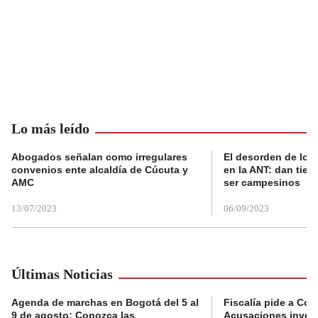
Lo más leído
Abogados señalan como irregulares
El desorden de los
convenios ente alcaldía de Cúcuta y
en la ANT: dan tier
AMC
ser campesinos
13/07/2023
06/09/2023
Últimas Noticias
Agenda de marchas en Bogotá del 5 al
Fiscalía pide a Com
9 de agosto: Conozca las
Acusaciones invest