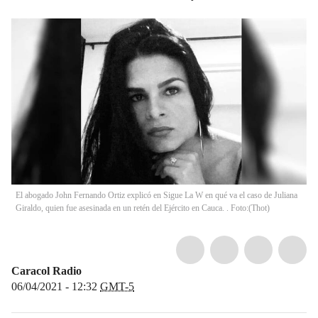
El abogado John Fernando Ortiz explicó en Sigue La W en qué va el caso de Juliana
Giraldo, quien fue asesinada en un retén del Ejército en Cauca. . Foto:
(
Thot
)
Caracol Radio
06/04/2021 - 12:32
GMT-5