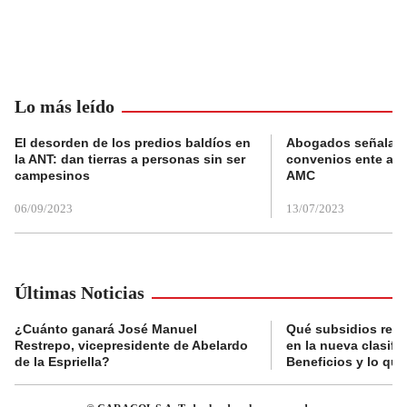
Lo más leído
El desorden de los predios baldíos en
Abogados señalan 
la ANT: dan tierras a personas sin ser
convenios ente alc
campesinos
AMC
06/09/2023
13/07/2023
Últimas Noticias
¿Cuánto ganará José Manuel
Qué subsidios reci
Restrepo, vicepresidente de Abelardo
en la nueva clasifi
de la Espriella?
Beneficios y lo qu