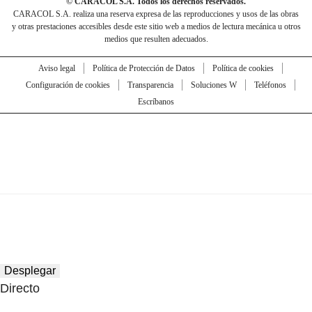
© CARACOL S.A. Todos los derechos reservados.
CARACOL S.A. realiza una reserva expresa de las reproducciones y usos de las obras
y otras prestaciones accesibles desde este sitio web a medios de lectura mecánica u otros
medios que resulten adecuados.
Aviso legal
Política de Protección de Datos
Política de cookies
Configuración de cookies
Transparencia
Soluciones W
Teléfonos
Escríbanos
Desplegar
Directo