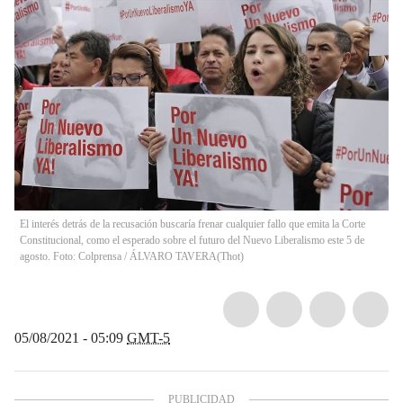
El interés detrás de la recusación buscaría frenar cualquier fallo que emita la Corte
Constitucional, como el esperado sobre el futuro del Nuevo Liberalismo este 5 de
agosto. Foto: Colprensa / ÁLVARO TAVERA
(
Thot
)
05/08/2021 - 05:09
GMT-5