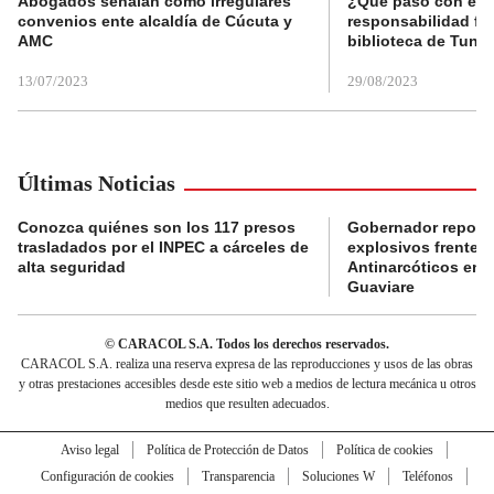
Abogados señalan como irregulares
¿Qué pasó con el 
convenios ente alcaldía de Cúcuta y
responsabilidad fis
AMC
biblioteca de Tunja
13/07/2023
29/08/2023
Últimas Noticias
Conozca quiénes son los 117 presos
Gobernador reporta
trasladados por el INPEC a cárceles de
explosivos frente 
alta seguridad
Antinarcóticos en 
Guaviare
© CARACOL S.A. Todos los derechos reservados.
CARACOL S.A. realiza una reserva expresa de las reproducciones y usos de las obras
y otras prestaciones accesibles desde este sitio web a medios de lectura mecánica u otros
medios que resulten adecuados.
Aviso legal
Política de Protección de Datos
Política de cookies
Configuración de cookies
Transparencia
Soluciones W
Teléfonos