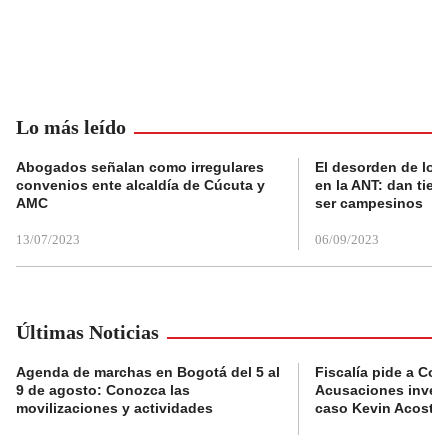
Lo más leído
Abogados señalan como irregulares
El desorden de los
convenios ente alcaldía de Cúcuta y
en la ANT: dan tier
AMC
ser campesinos
13/07/2023
06/09/2023
Últimas Noticias
Agenda de marchas en Bogotá del 5 al
Fiscalía pide a Com
9 de agosto: Conozca las
Acusaciones invest
movilizaciones y actividades
caso Kevin Acosta