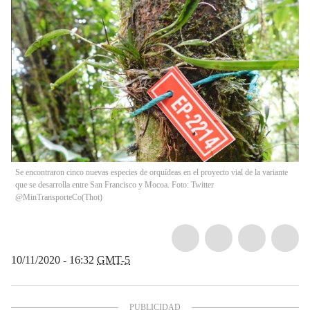
Se encontraron cinco nuevas especies de orquídeas en el proyecto vial de la variante
que se desarrolla entre San Francisco y Mocoa. Foto: Twitter
@MinTransporteCo
(
Thot
)
10/11/2020 - 16:32
GMT-5