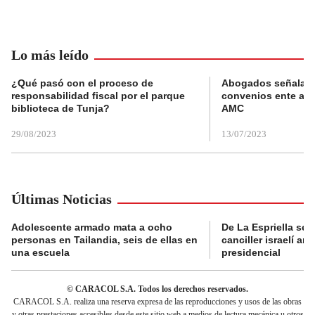
Lo más leído
¿Qué pasó con el proceso de
Abogados señalan 
responsabilidad fiscal por el parque
convenios ente alc
biblioteca de Tunja?
AMC
29/08/2023
13/07/2023
Últimas Noticias
Adolescente armado mata a ocho
De La Espriella se 
personas en Tailandia, seis de ellas en
canciller israelí a
una escuela
presidencial
© CARACOL S.A. Todos los derechos reservados.
CARACOL S.A. realiza una reserva expresa de las reproducciones y usos de las obras
y otras prestaciones accesibles desde este sitio web a medios de lectura mecánica u otros