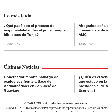
Lo más leído
¿Qué pasó con el proceso de
Abogados señalan 
responsabilidad fiscal por el parque
convenios ente alc
biblioteca de Tunja?
AMC
29/08/2023
13/07/2023
Últimas Noticias
Gobernador reporta hallazgo de
¿Quién es el vende
explosivos frente a Base de
que estuvo en la p
Antinarcóticos en San José del
presidencial de Abe
Guaviare
Espriella?
© CARACOL S.A. Todos los derechos reservados.
CARACOL S.A. realiza una reserva expresa de las reproducciones y usos de las obras