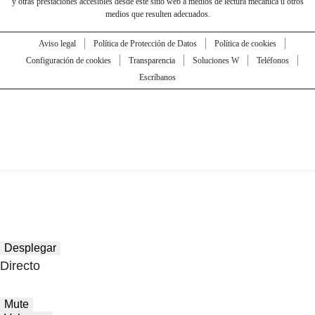
y otras prestaciones accesibles desde este sitio web a medios de lectura mecánica u otros
medios que resulten adecuados.
Aviso legal
Política de Protección de Datos
Política de cookies
Configuración de cookies
Transparencia
Soluciones W
Teléfonos
Escríbanos
Desplegar
Directo
Mute