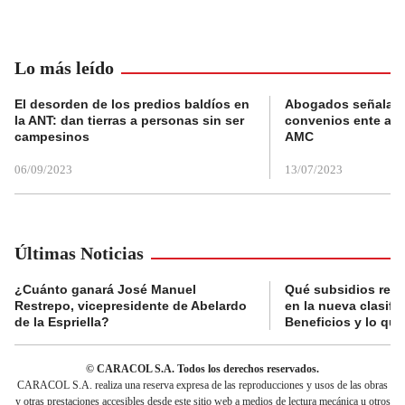
Lo más leído
El desorden de los predios baldíos en
Abogados señalan 
la ANT: dan tierras a personas sin ser
convenios ente alc
campesinos
AMC
06/09/2023
13/07/2023
Últimas Noticias
¿Cuánto ganará José Manuel
Qué subsidios reci
Restrepo, vicepresidente de Abelardo
en la nueva clasifi
de la Espriella?
Beneficios y lo qu
© CARACOL S.A. Todos los derechos reservados.
CARACOL S.A. realiza una reserva expresa de las reproducciones y usos de las obras
y otras prestaciones accesibles desde este sitio web a medios de lectura mecánica u otros