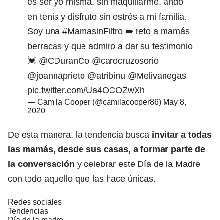
es ser yo misma, sin maquillarme, ando
en tenis y disfruto sin estrés a mi familia.
Soy una
#MamasinFiltro
➡️ reto a mamás
berracas y que admiro a dar su testimonio
💓
@CDuranCo
@carocruzosorio
@joannaprieto
@atribinu
@Melivanegas
pic.twitter.com/Ua4OCOZwXh
— Camila Cooper (@camilacooper86)
May 8,
2020
De esta manera, la tendencia busca
invitar a todas
las mamás, desde sus casas, a formar parte de
la conversación
y celebrar este Día de la Madre
con todo aquello que las hace únicas.
Redes sociales
Tendencias
Día de la madre