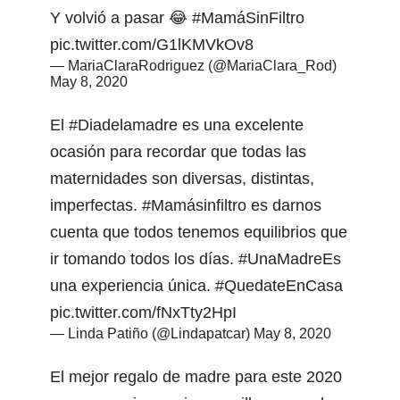
Y volvió a pasar 😂
#MamáSinFiltro
pic.twitter.com/G1lKMVkOv8
— MariaClaraRodriguez (@MariaClara_Rod)
May 8, 2020
El
#Diadelamadre
es una excelente
ocasión para recordar que todas las
maternidades son diversas, distintas,
imperfectas.
#Mamásinfiltro
es darnos
cuenta que todos tenemos equilibrios que
ir tomando todos los días.
#UnaMadreEs
una experiencia única.
#QuedateEnCasa
pic.twitter.com/fNxTty2HpI
— Linda Patiño (@Lindapatcar)
May 8, 2020
El mejor regalo de madre para este 2020