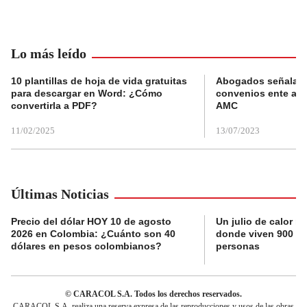
Lo más leído
10 plantillas de hoja de vida gratuitas
Abogados señalan 
para descargar en Word: ¿Cómo
convenios ente alc
convertirla a PDF?
AMC
11/02/2025
13/07/2023
Últimas Noticias
Precio del dólar HOY 10 de agosto
Un julio de calor r
2026 en Colombia: ¿Cuánto son 40
donde viven 900 mi
dólares en pesos colombianos?
personas
© CARACOL S.A. Todos los derechos reservados.
CARACOL S.A. realiza una reserva expresa de las reproducciones y usos de las obras