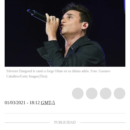
Silvestre Dangond le cantó a Jorge Oñate en su último adiós. Foto: Gustavo
Caballero/Getty Images
(
Thot
)
01/03/2021 - 18:12
GMT-5