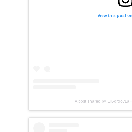
View this post o
A post shared by ElGordoyLaF