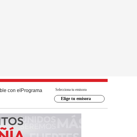
Selecciona tu emisora
ble con el
Programa
Elige tu emisora