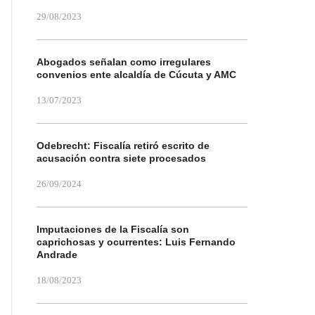
29/08/2023
Abogados señalan como irregulares
convenios ente alcaldía de Cúcuta y AMC
13/07/2023
Odebrecht: Fiscalía retiró escrito de
acusación contra siete procesados
26/09/2024
Imputaciones de la Fiscalía son
caprichosas y ocurrentes: Luis Fernando
Andrade
18/08/2023