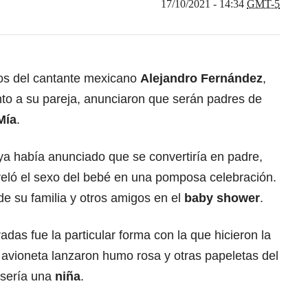
17/10/2021 - 14:34
GMT-5
ijos del cantante mexicano
Alejandro Fernández
,
nto a su pareja, anunciaron que serán padres de
Mía
.
ya había anunciado que se convertiría en padre,
eló el sexo del bebé en una pomposa celebración.
e su familia y otros amigos en el
baby shower
.
das fue la particular forma con la que hicieron la
 avioneta lanzaron humo rosa y otras papeletas del
 sería una
niña
.