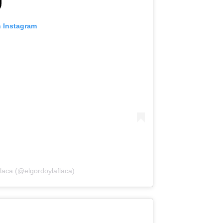
n Instagram
laca (@elgordoylaflaca)