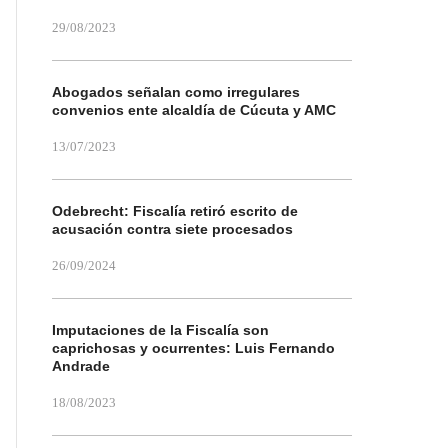
29/08/2023
Abogados señalan como irregulares
convenios ente alcaldía de Cúcuta y AMC
13/07/2023
Odebrecht: Fiscalía retiró escrito de
acusación contra siete procesados
26/09/2024
Imputaciones de la Fiscalía son
caprichosas y ocurrentes: Luis Fernando
Andrade
18/08/2023