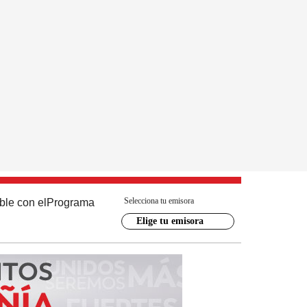
Selecciona tu emisora
ble con el
Programa
Elige tu emisora