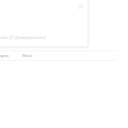
ález 💥 (@alejogonzalez)
tagram
Música