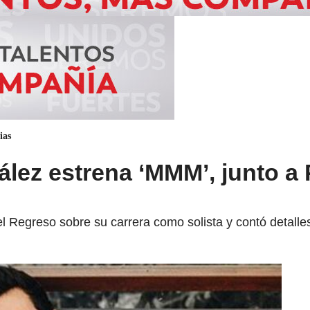
ias
lez estrena ‘MMM’, junto a P
l Regreso sobre su carrera como solista y contó detalles