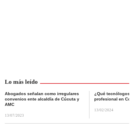
Lo más leído
Abogados señalan como irregulares
¿Qué tecnólogos re
convenios ente alcaldía de Cúcuta y
profesional en Col
AMC
13/02/2024
13/07/2023