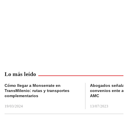
Lo más leído
Cómo llegar a Monserrate en
Abogados señalan 
TransMilenio: rutas y transportes
convenios ente alc
complementarios
AMC
19/03/2024
13/07/2023