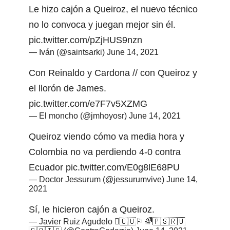
Le hizo cajón a Queiroz, el nuevo técnico
no lo convoca y juegan mejor sin él.
pic.twitter.com/pZjHUS9nzn
— Iván (@saintsarki)
June 14, 2021
Con Reinaldo y Cardona // con Queiroz y
el llorón de James.
pic.twitter.com/e7F7v5XZMG
— El moncho (@jmhoyosr)
June 14, 2021
Queiroz viendo cómo va media hora y
Colombia no va perdiendo 4-0 contra
Ecuador
pic.twitter.com/E0g8lE68PU
— Doctor Jessurum (@jessurumvive)
June 14,
2021
Sí, le hicieron cajón a Queiroz.
— Javier Ruiz Agudelo 🇨🇺🏳️‍🌈🇵🇸🇷🇺