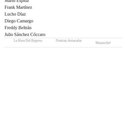
Mario Espitia
Frank Martínez
Lucho Díaz
Diego Camargo
Freddy Beltrán
Julio Sánchez Cóccaro
La Hora Del Regreso
Noticias destacadas
Masterchef
C