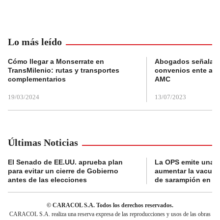
Lo más leído
Cómo llegar a Monserrate en
Abogados señalan 
TransMilenio: rutas y transportes
convenios ente alc
complementarios
AMC
19/03/2024
13/07/2023
Últimas Noticias
El Senado de EE.UU. aprueba plan
La OPS emite una a
para evitar un cierre de Gobierno
aumentar la vacuna
antes de las elecciones
de sarampión en A
© CARACOL S.A. Todos los derechos reservados.
CARACOL S.A. realiza una reserva expresa de las reproducciones y usos de las obras