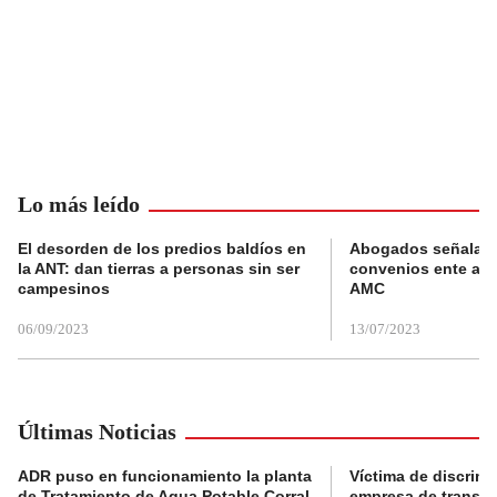
Lo más leído
El desorden de los predios baldíos en
Abogados señalan 
la ANT: dan tierras a personas sin ser
convenios ente alc
campesinos
AMC
06/09/2023
13/07/2023
Últimas Noticias
ADR puso en funcionamiento la planta
Víctima de discrimi
de Tratamiento de Agua Potable Corral
empresa de transpo