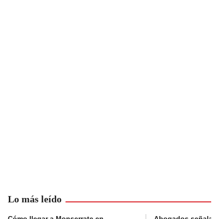
Lo más leído
Cómo llegar a Monserrate en
Abogados señalan 