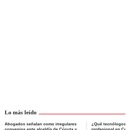
Lo más leído
Abogados señalan como irregulares
¿Qué tecnólogos re
convenios ente alcaldía de Cúcuta y
profesional en Col