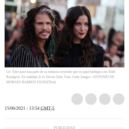
Liv Tyler pasó una parte de su infancia creyendo que su papá biológico era Todd
Rundgren. En realidad, lo es Steven Tyler. Foto: Getty Images / ANTONIO DE
MORAES BARROS FILHO
(
Thot
)
15/06/2021 - 13:54
GMT-5