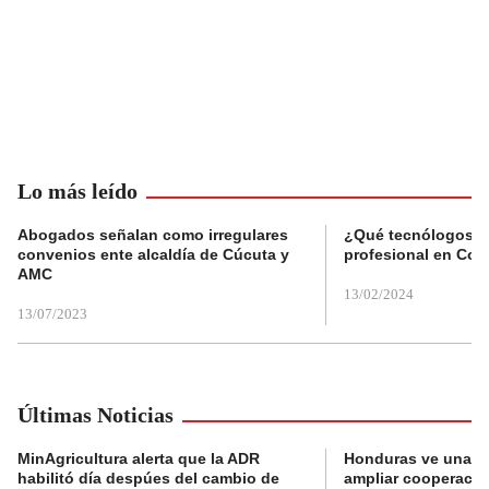
Lo más leído
Abogados señalan como irregulares
¿Qué tecnólogos re
convenios ente alcaldía de Cúcuta y
profesional en Col
AMC
13/02/2024
13/07/2023
Últimas Noticias
MinAgricultura alerta que la ADR
Honduras ve una o
habilitó día despúes del cambio de
ampliar cooperaci