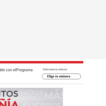
Selecciona tu emisora
ble con el
Programa
Elige tu emisora