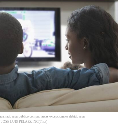
encantado a su público con patriarcas excepcionales debido a su
ages / JOSE LUIS PELAEZ INC
(
Thot
)