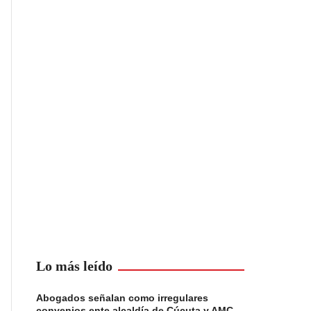
Lo más leído
Abogados señalan como irregulares
convenios ente alcaldía de Cúcuta y AMC