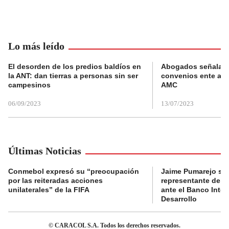
Lo más leído
El desorden de los predios baldíos en
Abogados señalan 
la ANT: dan tierras a personas sin ser
convenios ente alc
campesinos
AMC
06/09/2023
13/07/2023
Últimas Noticias
Conmebol expresó su “preocupación
Jaime Pumarejo ser
por las reiteradas acciones
representante de De
unilaterales” de la FIFA
ante el Banco Inte
Desarrollo
© CARACOL S.A. Todos los derechos reservados.