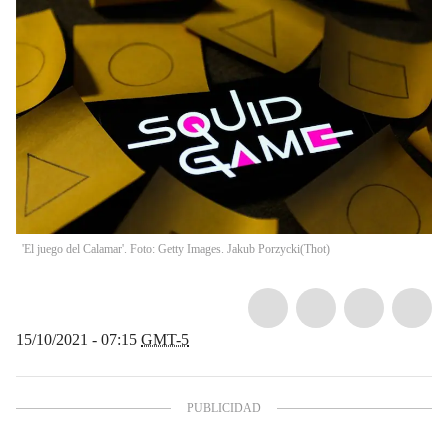
'El juego del Calamar'. Foto: Getty Images. Jakub Porzycki
(
Thot
)
15/10/2021 - 07:15
GMT-5