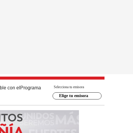
Selecciona tu emisora
ble con el
Programa
Elige tu emisora