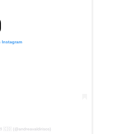
n Instagram
 🇨🇴 (@andreavaldirisos)