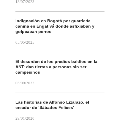
13/07/2023
Indignación en Bogotá por guardería
canina en Engativá donde asfixiaban y
golpeaban perros
05/05/2025
El desorden de los predios baldíos en la
ANT: dan tierras a personas sin ser
campesinos
06/09/2023
Las historias de Alfonso Lizarazo, el
creador de ‘Sábados Felices’
29/01/2020