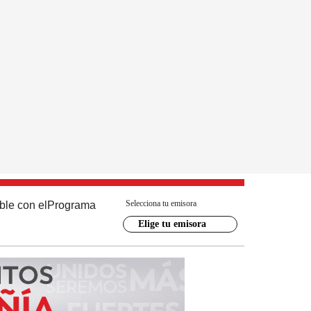
Selecciona tu emisora
ble con el
Programa
Elige tu emisora