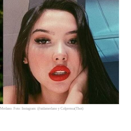
a Merlano. Foto: Instagram: @aidamerlano y Colprensa
(
Thot
)