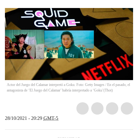
Actor del Juego del Calamar interpretó a Goku. Foto: Getty Images / En el pasado, el
antagonista de ‘El Juego del Calamar’ habría interpretado a ‘Goku’
(
Thot
)
28/10/2021 - 20:29
GMT-5