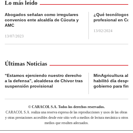
Lo más leído
Abogados señalan como irregulares
¿Qué tecnólogos re
convenios ente alcaldía de Cúcuta y
profesional en Col
AMC
13/02/2024
13/07/2023
Últimas Noticias
“Estamos ejerciendo nuestro derecho
MinAgricultura aler
a la defensa”, alcaldesa de Chivor tras
habilitó día despú
suspensión provisional
gobierno para firma
© CARACOL S.A. Todos los derechos reservados.
CARACOL S.A. realiza una reserva expresa de las reproducciones y usos de las obras
y otras prestaciones accesibles desde este sitio web a medios de lectura mecánica u otros
medios que resulten adecuados.