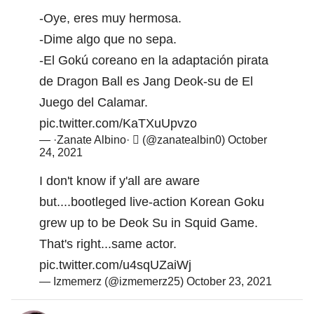
-Oye, eres muy hermosa.
-Dime algo que no sepa.
-El Gokú coreano en la adaptación pirata
de Dragon Ball es Jang Deok-su de El
Juego del Calamar.
pic.twitter.com/KaTXuUpvzo
— ·Zanate Albino·  (@zanatealbin0)
October
24, 2021
I don't know if y'all are aware
but....bootleged live-action Korean Goku
grew up to be Deok Su in Squid Game.
That's right...same actor.
pic.twitter.com/u4sqUZaiWj
— Izmemerz (@izmemerz25)
October 23, 2021