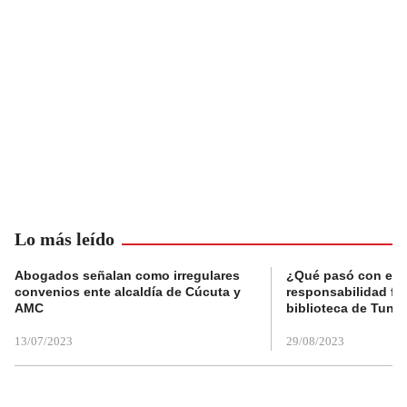
Lo más leído
Abogados señalan como irregulares
¿Qué pasó con el 
convenios ente alcaldía de Cúcuta y
responsabilidad fis
AMC
biblioteca de Tunja
13/07/2023
29/08/2023