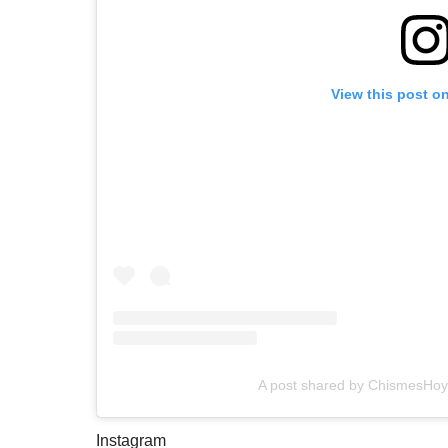
View this post o
A post shared by ChismesHoy
Instagram