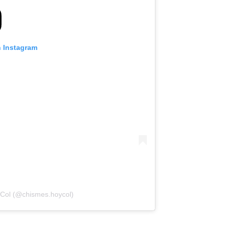
n Instagram
Col (@chismes.hoycol)