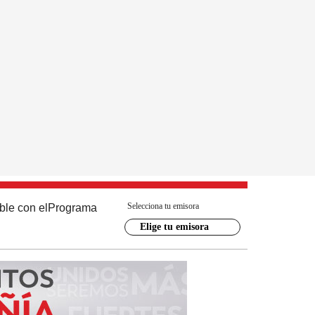
Selecciona tu emisora
ble con el
Programa
Elige tu emisora