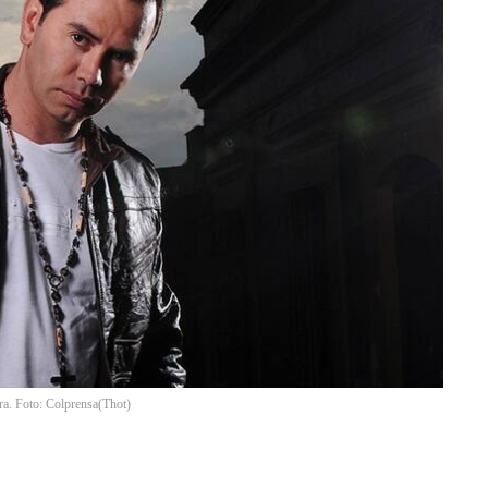
ra. Foto: Colprensa
(
Thot
)