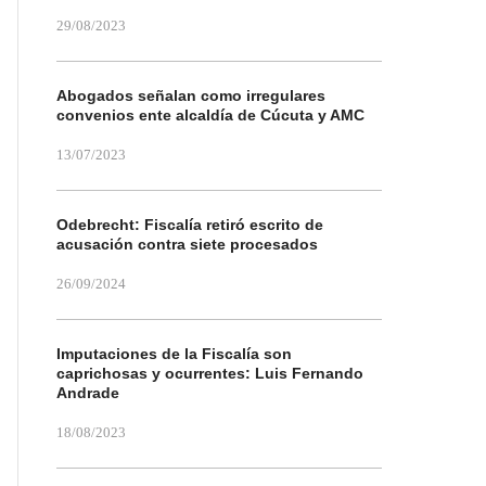
29/08/2023
Abogados señalan como irregulares
convenios ente alcaldía de Cúcuta y AMC
13/07/2023
Odebrecht: Fiscalía retiró escrito de
acusación contra siete procesados
26/09/2024
Imputaciones de la Fiscalía son
caprichosas y ocurrentes: Luis Fernando
Andrade
18/08/2023