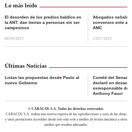
Lo más leído
El desorden de los predios baldíos en
Abogados señalan 
la ANT: dan tierras a personas sin ser
convenios ente alc
campesinos
AMC
06/09/2023
13/07/2023
Últimas Noticias
Listas las propuestas desde Pasto al
Comité del Senado 
nuevo Gobierno
declaró en desacat
exresponsable de l
Anthony Fauci
© CARACOL S.A. Todos los derechos reservados.
CARACOL S.A. realiza una reserva expresa de las reproducciones y usos de las obras
y otras prestaciones accesibles desde este sitio web a medios de lectura mecánica u otros
medios que resulten adecuados.