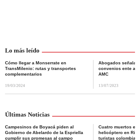
Lo más leído
Cómo llegar a Monserrate en
Abogados señalan 
TransMilenio: rutas y transportes
convenios ente alc
complementarios
AMC
19/03/2024
13/07/2023
Últimas Noticias
Campesinos de Boyacá piden al
Cuatro muertos en 
Gobierno de Abelardo de la Espriella
helicóptero en Rio,
cumplir sus promesas al campo
turistas colombian