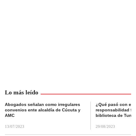
Lo más leído
Abogados señalan como irregulares
¿Qué pasó con el 
convenios ente alcaldía de Cúcuta y
responsabilidad fis
AMC
biblioteca de Tunja
13/07/2023
29/08/2023